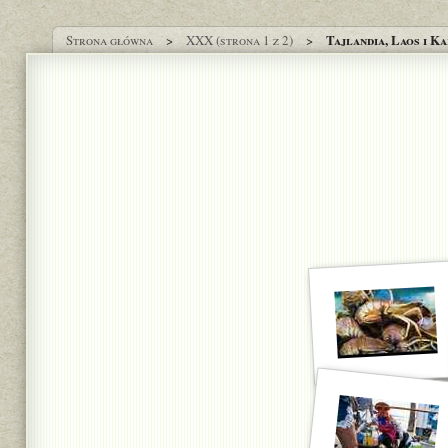
Tajlandia, Laos i K
Strona główna
XXX (strona 1 z 2)