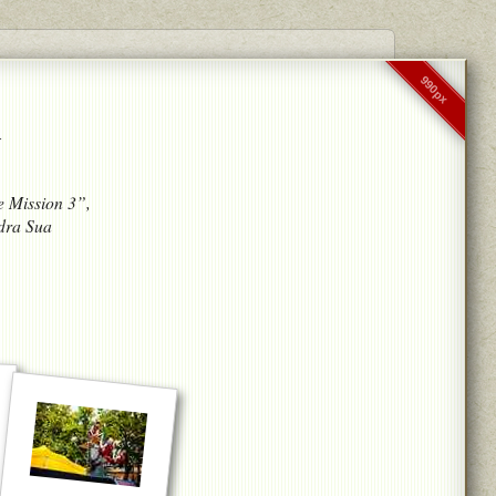
990px
y
e Mission 3”,
dra Sua