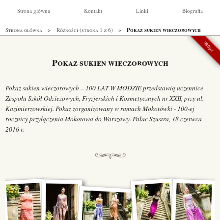
Strona główna
Kontakt
Linki
Biografia
Pokaz sukien wieczorowych
Strona główna
Różności (strona 1 z 6)
990px
Pokaz sukien wieczorowych
Pokaz sukien wieczorowych – 100 LAT W MODZIE przedstawią uczennice
Zespołu Szkół Odzieżowych, Fryzjerskich i Kosmetycznych nr XXII, przy ul.
Kazimierzowskiej. Pokaz zorganizowany w ramach Mokotówki - 100-ej
rocznicy przyłączenia Mokotowa do Warszawy. Pałac Szustra, 18 czerwca
2016 r.