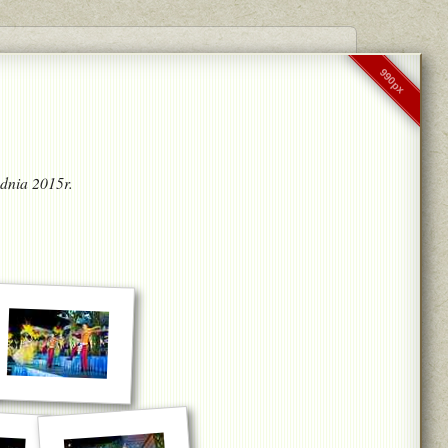
990px
udnia 2015r.