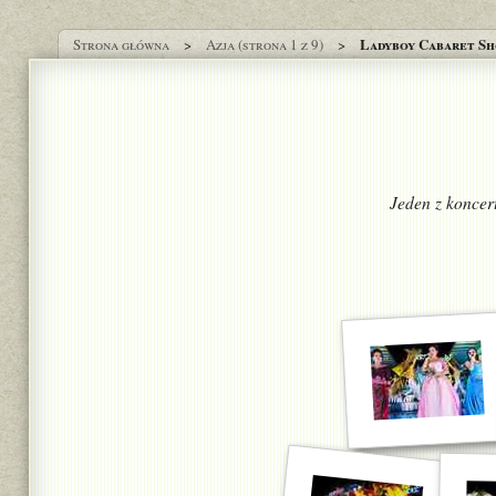
Ladyboy Cabaret S
Strona główna
Azja (strona 1 z 9)
Jeden z koncer